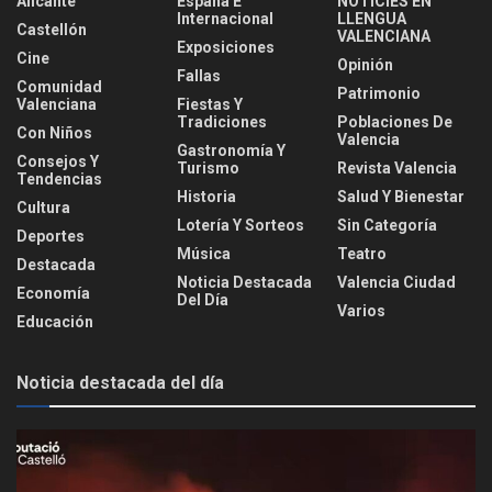
Alicante
España E
NOTICIES EN
Internacional
LLENGUA
Castellón
VALENCIANA
Exposiciones
Cine
Opinión
Fallas
Comunidad
Patrimonio
Valenciana
Fiestas Y
Tradiciones
Poblaciones De
Con Niños
Valencia
Gastronomía Y
Consejos Y
Turismo
Revista Valencia
Tendencias
Historia
Salud Y Bienestar
Cultura
Lotería Y Sorteos
Sin Categoría
Deportes
Música
Teatro
Destacada
Noticia Destacada
Valencia Ciudad
Economía
Del Día
Varios
Educación
Noticia destacada del día