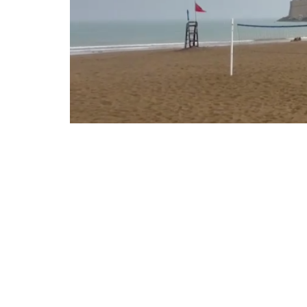
Compartir en Facebook
Compart
El Centro de Coordinación de Emergencias de la Ge
riesgo de
inundaciones repentinas en rambles
tormentas previstas para la tarde de este miércol