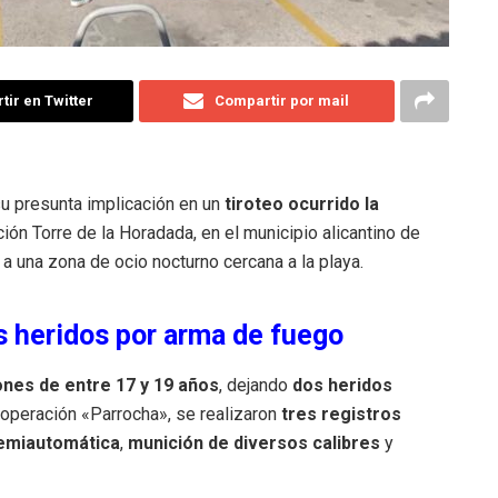
ir en Twitter
Compartir por mail
su presunta implicación en un
tiroteo ocurrido la
ión Torre de la Horadada, en el municipio alicantino de
o a una zona de ocio nocturno cercana a la playa.
s heridos por arma de fuego
nes de entre 17 y 19 años
, dejando
dos heridos
a operación «Parrocha», se realizaron
tres registros
semiautomática
,
munición de diversos calibres
y