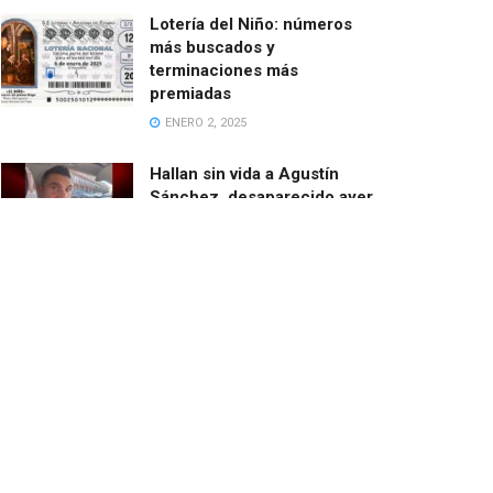
Lotería del Niño: números
más buscados y
terminaciones más
premiadas
ENERO 2, 2025
Hallan sin vida a Agustín
Sánchez, desaparecido ayer
cuando salía en bici desde
Catarroja
MARZO 13, 2025
El ayuntamiento de Paiporta
demoniza las ayudas de la
Fundación de Amancio
Ortega
FEBRERO 24, 2025
El barranco del Poyo con