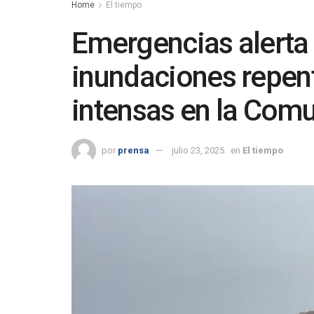
Home
El tiempo
Emergencias alerta 
inundaciones repen
intensas en la Comu
por
prensa
julio 23, 2025
en
El tiempo