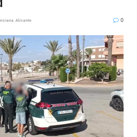
d
0
nciana
,
Alicante