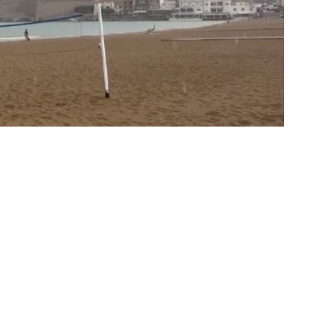
ir en Twitter
Compartir por mail
neralitat Valenciana ha emitido una advertencia ante el
 y barrancos de corto recorrido
debido a las
es y durante el jueves.