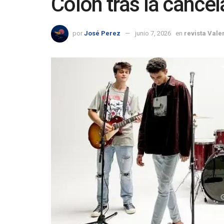
Colón tras la cancel
por
José Perez
junio 7, 2026
en
revista Vale