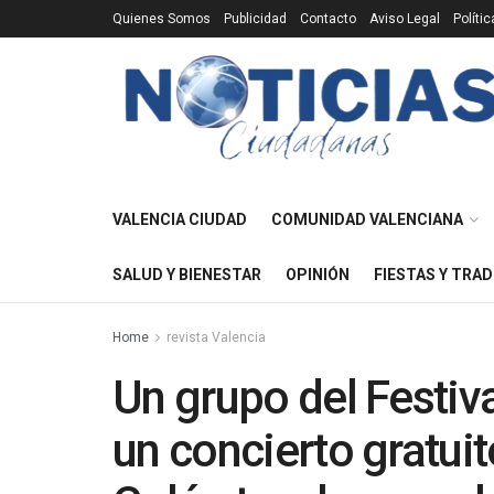
Quienes Somos
Publicidad
Contacto
Aviso Legal
Políti
VALENCIA CIUDAD
COMUNIDAD VALENCIANA
SALUD Y BIENESTAR
OPINIÓN
FIESTAS Y TRAD
Home
revista Valencia
Un grupo del Festiv
un concierto gratui