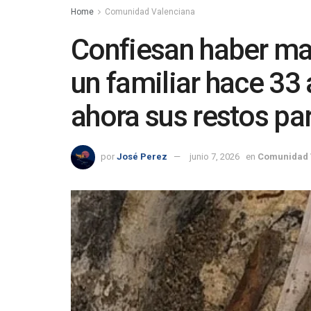
Home
Comunidad Valenciana
Confiesan haber ma
un familiar hace 33
ahora sus restos par
por
José Perez
junio 7, 2026
en
Comunidad 