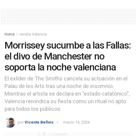
Home
revista Valencia
Morrissey sucumbe a las Fallas:
el divo de Manchester no
soporta la noche valenciana
El exlíder de The Smiths cancela su actuación en el
Palau de les Arts tras una noche de insomnio.
Mientras el artista se declara en "estado catatónico",
Valencia reivindica su fiesta como un ritual no apto
para todos los públicos
por
Vicente Bellvis
marzo 13, 2026