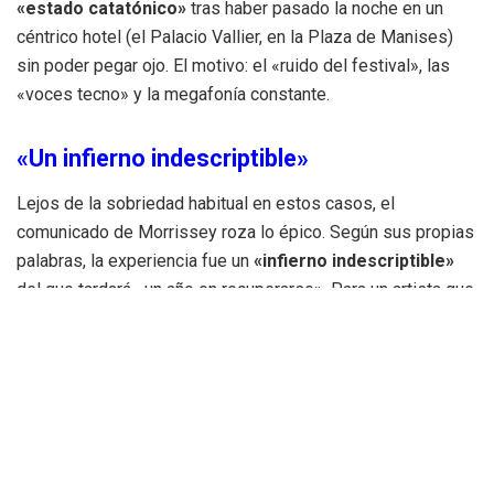
«estado catatónico»
tras haber pasado la noche en un
céntrico hotel (el Palacio Vallier, en la Plaza de Manises)
sin poder pegar ojo. El motivo: el «ruido del festival», las
«voces tecno» y la megafonía constante.
«Un infierno indescriptible»
Lejos de la sobriedad habitual en estos casos, el
comunicado de Morrissey roza lo épico. Según sus propias
palabras, la experiencia fue un
«infierno indescriptible»
del que tardará «un año en recuperarse». Para un artista que
ha hecho de la vulnerabilidad su bandera, el despertar
valenciano —marcado por la
despertà
, los petardos de
buena mañana y el trasiego de las comisiones— ha sido la
kriptonita definitiva.
Las
1.500 entradas
del Auditorio del Palau de les Arts, que
se agotaron en minutos, serán devueltas de forma