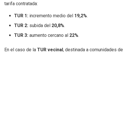
tarifa contratada:
TUR 1:
incremento medio del
19,2%
.
TUR 2:
subida del
20,8%
.
TUR 3:
aumento cercano al
22%
.
En el caso de la
TUR vecinal
, destinada a comunidades de
propietarios con calefacción central, el incremento oscila
entre el
14,1% y el 22,2%
, dependiendo del consumo.
¿Quién puede acogerse a la TUR?
La Tarifa de Último Recurso está dirigida a consumidores
conectados a la red de gas natural con un consumo anual
inferior a
50.000 kWh
, un perfil que engloba principalmente
a viviendas particulares.