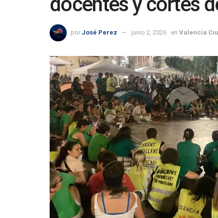
docentes y cortes de
por
José Perez
junio 2, 2026
en
Valencia Ci