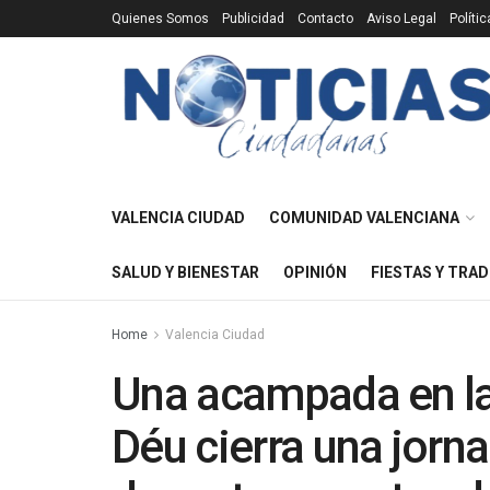
Quienes Somos
Publicidad
Contacto
Aviso Legal
Políti
VALENCIA CIUDAD
COMUNIDAD VALENCIANA
SALUD Y BIENESTAR
OPINIÓN
FIESTAS Y TRAD
Home
Valencia Ciudad
Una acampada en la
Déu cierra una jorn