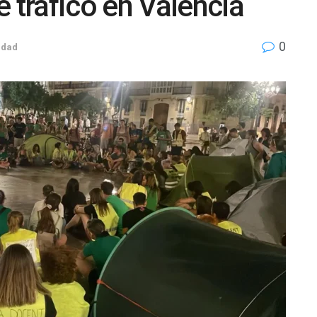
 tráfico en Valencia
0
udad