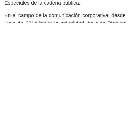
Especiales de la cadena pública.
En el campo de la comunicación corporativa, desde
junio de 2014 hasta la actualidad, ha sido Director
de Comunicación de la EMT, donde ha
desempeñado las tareas de dirección de Relaciones
Públicas de la empresa municipal de transportes de
la ciudad de Valencia y área metropolitana. En esta
línea también ha sido coordinador de los
Clubs de
Lectura de Ámbito Cultural del Corte Inglés
en
Valencia y Castellón.
Magraner sustituye en el cargo a Ivan Esteve, quien
seguirá en el área directiva de los Informativos de la
cadena pública como Jefe de Redacción, un cargo
de alta responsabilidad que tiene como misión
marcar la línea editorial de los espacios
informativos, seleccionar las informaciones que se