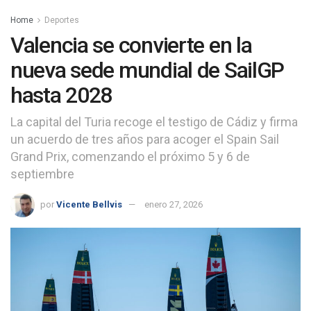
Home
Deportes
Valencia se convierte en la
nueva sede mundial de SailGP
hasta 2028
La capital del Turia recoge el testigo de Cádiz y firma
un acuerdo de tres años para acoger el Spain Sail
Grand Prix, comenzando el próximo 5 y 6 de
septiembre
por
Vicente Bellvis
enero 27, 2026