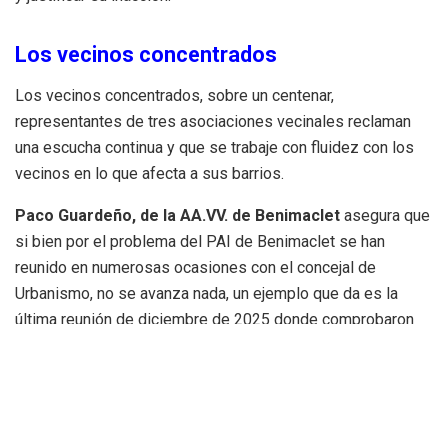
Los vecinos concentrados
Los vecinos concentrados, sobre un centenar,
representantes de tres asociaciones vecinales reclaman
una escucha continua y que se trabaje con fluidez con los
vecinos en lo que afecta a sus barrios.
Paco Guardeño
, de la AA.VV. de Benimaclet
asegura que
si bien por el problema del PAI de Benimaclet se han
reunido en numerosas ocasiones con el concejal de
Urbanismo, no se avanza nada, un ejemplo que da es la
última reunión de diciembre de 2025 donde comprobaron
que no se había avanzado absolutamente nada respecto a
la reunión anterior con la concejalía.
«Nos pidieron que presentáramos planos
nosotros, los vecinos, un proyecto a