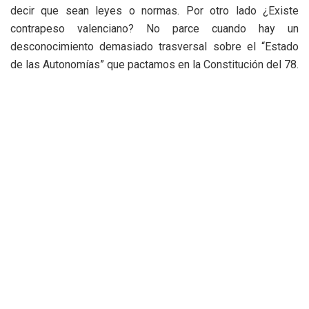
decir que sean leyes o normas. Por otro lado ¿Existe
contrapeso valenciano? No parce cuando hay un
desconocimiento demasiado trasversal sobre el “Estado
de las Autonomías” que pactamos en la Constitución del 78.
Algeciras, Málaga, Almería, Murcia, Alicante, Valencia,
Castellón, Marsella, Lyon, Milán, norte de Italia, Europa
Central y Oriental, no pueden estar pendientes y, lo que es
peor, dependiendo de los intereses de cualquiera (incluso
por muy justas que pudieran ser sur reivindicaciones)
máxime cuando estamos hablando de una infraestructura
prioritaria para la Unión Europea dentro de la red TEN-T
(Red Transeuropea de Transporte).
Esta situación, debe de ser corregida, no con la improbable
aplicación de la ley, sino con la apuesta decidida política y
presupuestaria para hacer igual de eficiente que el Corredor
Mediterráneo, el Corredor Valencia, Teruel, Zaragoza,