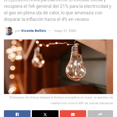
recupera el IVA general del 21% para la electricidad y
el gas en plena ola de calor, lo que amenaza con
disparar la inflación hacia el 4% en verano
por
Vicente Bellvis
mayo 31, 2026
El bloqueo de Ormuz dispara la factura energética en mayo: el gasóleo de
calefacción roza el 50% de subida interanual