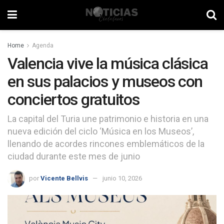
Home
Agenda
Valencia vive la música clásica
en sus palacios y museos con
conciertos gratuitos
La capital del Turia une patrimonio e historia en una
nueva edición del ciclo ‘Música en los Museos’,
llenando de acordes rincones emblemáticos de la
ciudad durante este mes de junio
por
Vicente Bellvis
junio 10, 2026