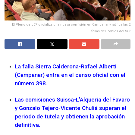
El Pleno de JCF oficializa una nueva comisión en Campanar y ratifica las 2
fallas del Pobles del Sur
La falla Sierra Calderona-Rafael Alberti
(Campanar) entra en el censo oficial con el
número 398.
Las comisiones Suïssa-L’Alqueria del Favaro
y Gonzalo Tejero-Vicente Chulià superan el
periodo de tutela y obtienen la aprobación
definitiva.