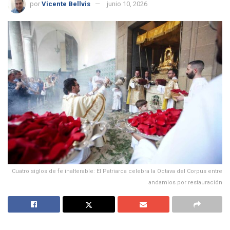
por
Vicente Bellvis
junio 10, 2026
Cuatro siglos de fe inalterable: El Patriarca celebra la Octava del Corpus entre
andamios por restauración