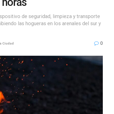
0 horas
spositivo de seguridad, limpieza y transporte
biendo las hogueras en los arenales del sur y
0
a Ciudad