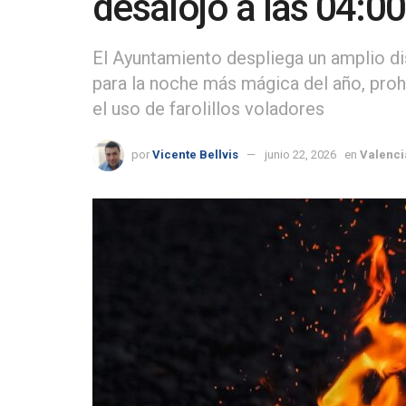
desalojo a las 04:0
El Ayuntamiento despliega un amplio di
para la noche más mágica del año, prohi
el uso de farolillos voladores
por
Vicente Bellvis
junio 22, 2026
en
Valenci