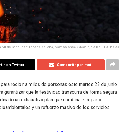
a Nit de Sant Joan: reparto de leña, restricciones y desalojo a las 04:00 horas
ir en Twitter
Compartir por mail
para recibir a miles de personas este martes 23 de junio
ra garantizar que la festividad transcurra de forma segura
rdinado un exhaustivo plan que combina el reparto
dioambientales y un refuerzo masivo de los servicios