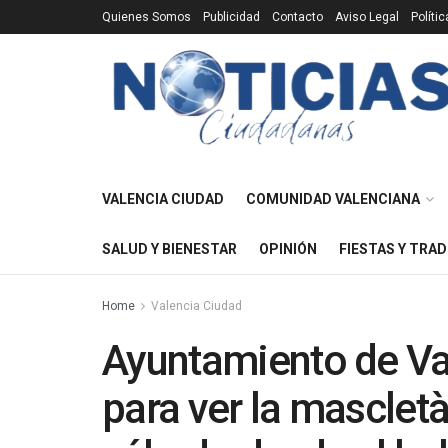
Quienes Somos
Publicidad
Contacto
Aviso Legal
Políti
VALENCIA CIUDAD
COMUNIDAD VALENCIANA
SALUD Y BIENESTAR
OPINIÓN
FIESTAS Y TRAD
Home
Valencia Ciudad
Ayuntamiento de Val
para ver la masclet