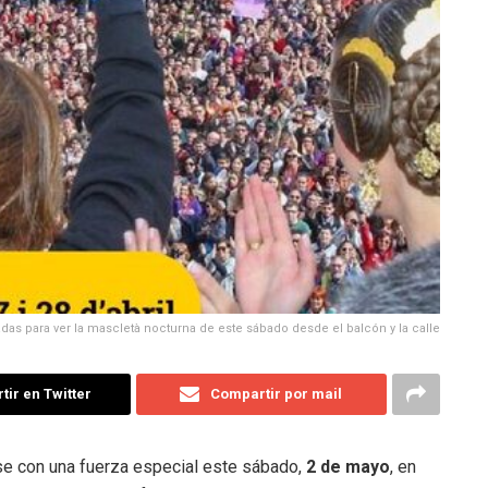
das para ver la mascletà nocturna de este sábado desde el balcón y la calle
ir en Twitter
Compartir por mail
rse con una fuerza especial este sábado,
2 de mayo
, en