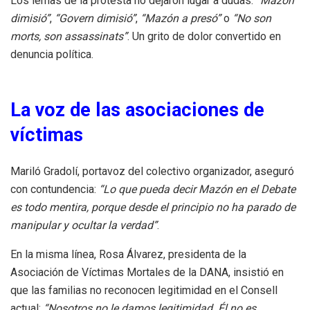
Los lemas de la protesta no dejaron lugar a dudas:
“Mazón
dimisió”
,
“Govern dimisió”
,
“Mazón a presó”
o
“No son
morts, son assassinats”
. Un grito de dolor convertido en
denuncia política.
La voz de las asociaciones de
víctimas
Mariló Gradolí, portavoz del colectivo organizador, aseguró
con contundencia:
“Lo que pueda decir Mazón en el Debate
es todo mentira, porque desde el principio no ha parado de
manipular y ocultar la verdad”
.
En la misma línea, Rosa Álvarez, presidenta de la
Asociación de Víctimas Mortales de la DANA, insistió en
que las familias no reconocen legitimidad en el Consell
actual:
“Nosotros no le damos legitimidad. Él no es