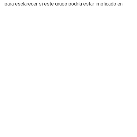
para esclarecer si este grupo podría estar implicado en
otros episodios violentos.
prensa