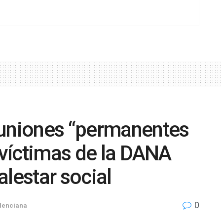
euniones “permanentes
s víctimas de la DANA
alestar social
0
lenciana