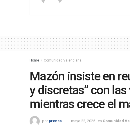
Home
Comunidad Valenciana
Mazón insiste en r
y discretas” con la
mientras crece el m
por
prensa
mayo 22, 2025
en
Comunidad Va