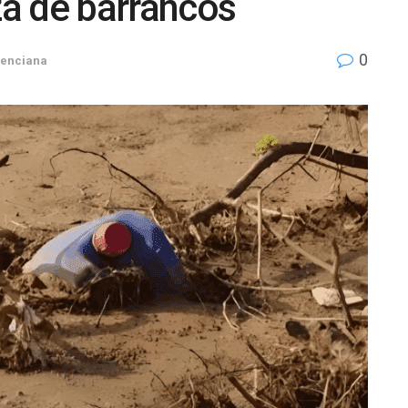
za de barrancos
0
enciana