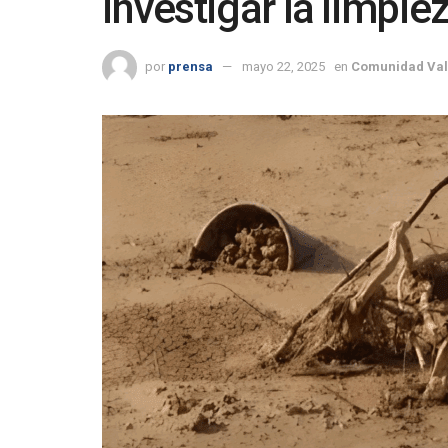
investigar la limpie
por
prensa
mayo 22, 2025
en
Comunidad Val