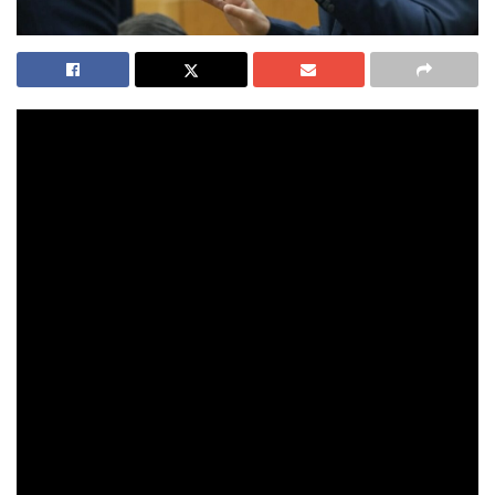
Subtítulo:
El portavoz de ERC en el Congreso, Gabriel
Rufián, lanza una andanada de calificativos demoledores
contra el presidente valenciano Carlos Mazón por su
gestión durante la DANA de octubre, en una intervención
cargada de tensión, metáforas de sabana y comparaciones
con otros políticos.
En un Congreso donde lo único que parece no faltar nunca
es el exceso de adjetivos, Gabriel Rufián, portavoz de
Esquerra Republicana (ERC), decidió este martes añadir su
propio granito de pólvora a la política nacional. Su objetivo:
ni más ni menos que Carlos Mazón, presidente de la