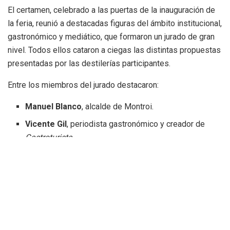
El certamen, celebrado a las puertas de la inauguración de
la feria, reunió a destacadas figuras del ámbito institucional,
gastronómico y mediático, que formaron un jurado de gran
nivel. Todos ellos cataron a ciegas las distintas propuestas
presentadas por las destilerías participantes.
Entre los miembros del jurado destacaron:
Manuel Blanco
, alcalde de Montroi.
Vicente Gil
, periodista gastronómico y creador de
Gastroturista
.
Benjamín Mompó
, diputado autonómico.
José Vicente Marco
, fallero con
bunyols d’or i fulles
de llorer
.
Julián Carazo
, periodista.
Arnau Clari
, de
La Ruta dels Esmorzars
.