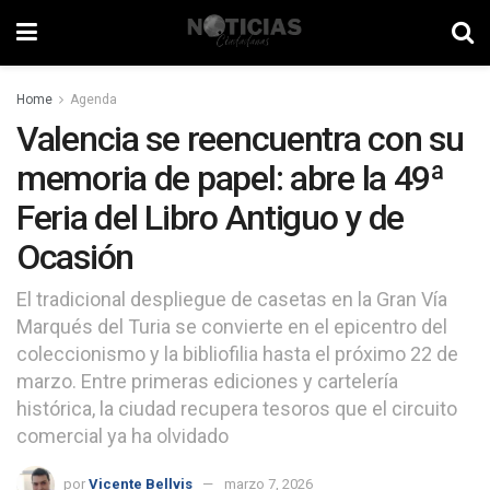
Home
Agenda
Valencia se reencuentra con su
memoria de papel: abre la 49ª
Feria del Libro Antiguo y de
Ocasión
El tradicional despliegue de casetas en la Gran Vía
Marqués del Turia se convierte en el epicentro del
coleccionismo y la bibliofilia hasta el próximo 22 de
marzo. Entre primeras ediciones y cartelería
histórica, la ciudad recupera tesoros que el circuito
comercial ya ha olvidado
por
Vicente Bellvis
marzo 7, 2026