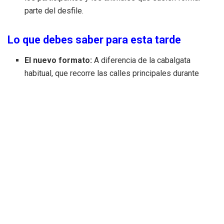
parte del desfile.
Lo que debes saber para esta tarde
El nuevo formato:
A diferencia de la cabalgata
habitual, que recorre las calles principales durante
horas, este será un acto más breve y solemne
centrado exclusivamente en la lectura del Pregó.
Impacto en la agenda:
La suspensión del desfile
principal deja en el aire la participación de las
delegaciones de los pueblos de la provincia, que
suelen ser el corazón de este evento. Se espera que,
tras la lectura en el Forn del Pla, el ambiente festivo
se traslade a los sectores de las
Gayatas
y los
entoldados, siempre que el tiempo lo permita.
Etiquetas:
#Magdalena2026
Castello
Festes de Castelló