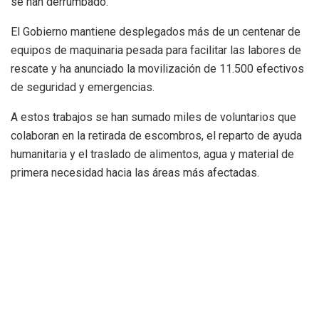
se han derrumbado.
El Gobierno mantiene desplegados más de un centenar de
equipos de maquinaria pesada para facilitar las labores de
rescate y ha anunciado la movilización de 11.500 efectivos
de seguridad y emergencias.
A estos trabajos se han sumado miles de voluntarios que
colaboran en la retirada de escombros, el reparto de ayuda
humanitaria y el traslado de alimentos, agua y material de
primera necesidad hacia las áreas más afectadas.
Las autoridades visitan la zona
cero
La presidenta encargada de Venezuela, Delcy Rodríguez,
visitó este viernes La Guaira junto al ministro del Interior,