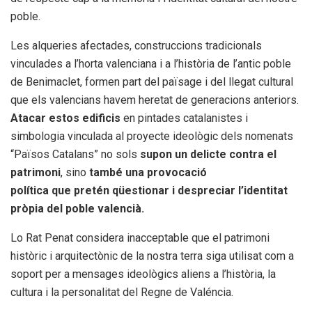
poble.
Les alqueries afectades, construccions tradicionals
vinculades a l’horta valenciana i a l’història de l’antic poble
de Benimaclet, formen part del païsage i del llegat cultural
que els valencians havem heretat de generacions anteriors.
Atacar estos edificis
en pintades catalanistes i
simbologia vinculada al proyecte ideològic dels nomenats
“Països Catalans” no sols
supon un delicte contra el
patrimoni
, sino
també una provocació
política que pretén qüestionar i despreciar l’identitat
pròpia del poble valencià.
Lo Rat Penat considera inacceptable que el patrimoni
històric i arquitectònic de la nostra terra siga utilisat com a
soport per a mensages ideològics aliens a l’història, la
cultura i la personalitat del Regne de Valéncia.