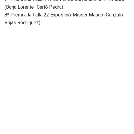
(Borja Lorente -Cartó Pedra)
8º Premi a la Falla 22 Exposició-Misser Mascó (Gonzalo
Rojas Rodríguez)
9º Premi a la Falla 14 Almirall Cadarso-Comte d’Altea
(Vicente Gomar Vidal)
10º Premi a la Falla 112 Avinguda Malvarrosa-Antoni Ponz-
Cavite (Xavier Gurrea Belenguer)
11º Premi a la Falla 227 Gayano Lluch (Raúl García Pertusa)
12º Premi a la Falla 143 Reina-Pau-Sant Vicent (Ceballos y
Sanabria)
13º Premi a la Falla 392 Blas Gámez – Ángel Villena (Fran
Tarazona)
PREMIS D’INGENI I GRÀCIA
1r Premi a la Falla 44 Mestre Gozalbo-Comte d’Altea
(Sergio Alcañiz Valiente)
2n Premi a la Falla 145 Duc de Gaeta-La Pobla de Farnals
(Mario Pérez)