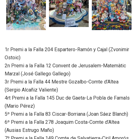
1r Premi a la Falla 204 Espartero-Ramón y Cajal (Zvonimir
Ostoic)
2n Premi a la Falla 12 Convent de Jerusalem-Matemàtic
Marzal (José Gallego Gallego)
3r Premi a la Falla 44 Mestre Gozalbo-Comte d’Altea
(Sergio Alcañiz Valiente)
4rt Premi a la Falla 145 Duc de Gaeta-La Pobla de Farnals
(Mario Pérez)
5º Premi a la Falla 83 Ciscar-Borriana (Joan Sáez Blanch)
6º Premi a la Falla 278 Joaquim Costa-Comte d’Altea
(Ausias Estrugo Maño)
7º Premi a la Falla 149 Comte de Salvatierra-Ciril Amorós