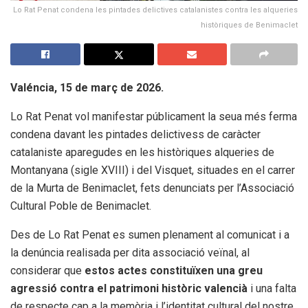
Lo Rat Penat condena les pintades delictives catalanistes contra les alqueries
històriques de Benimaclet
Valéncia, 15 de març de 2026.
Lo Rat Penat vol manifestar públicament la seua més ferma
condena davant les pintades delictivess de caràcter
catalaniste aparegudes en les històriques alqueries de
Montanyana (sigle XVIII) i del Visquet, situades en el carrer
de la Murta de Benimaclet, fets denunciats per l’Associació
Cultural Poble de Benimaclet.
Des de Lo Rat Penat es sumen plenament al comunicat i a
la denúncia realisada per dita associació veïnal, al
considerar que
estos actes constituïxen una greu
agressió contra el patrimoni històric valencià
i una falta
de respecte cap a la memòria i l’identitat cultural del nostre