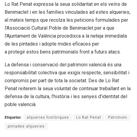
Lo Rat Penat expressa la seua solidaritat en els veïns de
Benimaclet i en les famílies vinculades ad estes alqueries,
al mateix temps que recolza les peticions formulades per
l’Associació Cultural Poble de Benimaclet per a que
l’Ajuntament de Valéncia procedixca a la neteja immediata
de les pintades i adopte mides eficaces per
a protegir estos bens patrimonials front a futurs atacs.
La defensa i conservació del patrimoni valencià és una
responsabilitat colectiva que exigix respecte, sensibilitat i
compromís per part de tota la societat. Des de Lo Rat
Penat reiterem la seua voluntat de continuar treballant en la
defensa de la cultura, l’història i les senyes d’identitat del
poble valencià.
Etiquetas:
alqueries històriques
Lo Rat Penat
Patrimoni
pintades alqueries