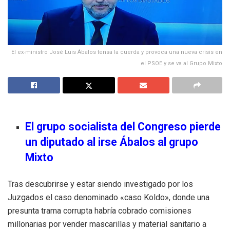
El ex-ministro José Luis Ábalos tensa la cuerda y provoca una nueva crisis en
el PSOE y se va al Grupo Mixto
El grupo socialista del Congreso pierde
un diputado al irse Ábalos al grupo
Mixto
Tras descubrirse y estar siendo investigado por los
Juzgados el caso denominado «caso Koldo», donde una
presunta trama corrupta habría cobrado comisiones
millonarias por vender mascarillas y material sanitario a