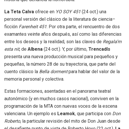
La Teta Calva
ofrece en
YO SOY 451
(24 oct.) una
personal versión del clásico de la literatura de ciencia–
ficción
Farenheit 451
. Por otra parte, el rencuentro de dos
examantes veinte años después, así como las diferencias
entre los deseos y la realidad, son las claves de
Regala’m
esta nit
, de
Albena
(24 oct.). Y, por último,
Trencadís
presenta una nueva producción musical para pequeños y
pequeñas, la número 28 de su trayectoria, que parte del
cuento clásico la
Bella dorment
para hablar del valor de la
memoria personal y colectiva.
Estas formaciones, asentadas en el panorama teatral
autonómico (y en muchos casos nacional), conviven en la
programación de la MTA con nuevas voces de la escena
valenciana. Un ejemplo es
Leamok
, que participa con
Don
Roberto
, la particular revisión del mito de Don Juan desde
el desafiante punto de vista de Roberto Hoyo (22 oct.).
La