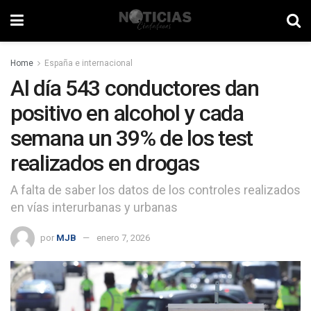
Home
España e internacional
Al día 543 conductores dan
positivo en alcohol y cada
semana un 39% de los test
realizados en drogas
A falta de saber los datos de los controles realizados
en vías interurbanas y urbanas
por
MJB
enero 7, 2026