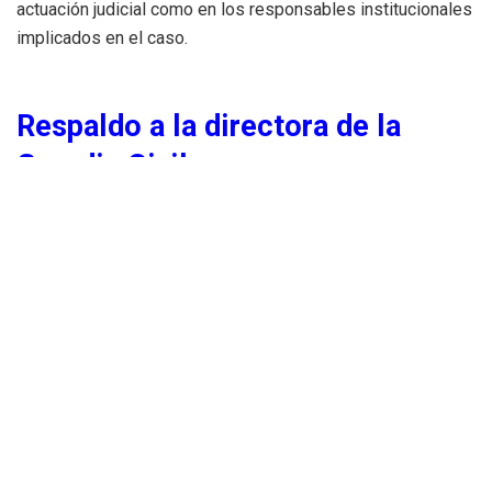
actuación judicial como en los responsables institucionales
implicados en el caso.
Respaldo a la directora de la
Guardia Civil
Durante su intervención, Sánchez también mostró apoyo a
la directora general de la Guardia Civil, Mercedes González,
después de conocerse las reuniones mantenidas con Leire
Díez.
Según explicó el presidente, confía plenamente en la
actuación de Interior y en los responsables de las fuerzas
de seguridad del Estado.