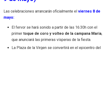
Las celebraciones arrancarán oficialmente el
viernes 8 de
mayo:
El fervor se hará sonido a partir de las 16:30h con el
primer
toque de coro y volteo de la campana Maria
,
que anunciará las primeras vísperas de la fiesta
.
La Plaza de la Virgen se convertirá en el epicentro del
baile tradicional con la
Dansa infantil
presidida por la
Fallera Major Infantil de Valéncia y su Corte de
Honor
a
las 20:00h, contando con la participación de la
Fallera Mayor Infantil de Valencia y su Corte de Honor
.
La jornada cerrará a las
23:00h con la danza de los
grupos de baile de las comisiones falleras
,
presidida por la Fallera Major de Valéncia y su
Corte de Honor.