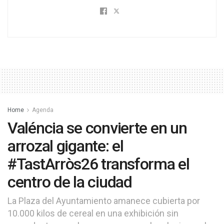
Home
Agenda
Valéncia se convierte en un
arrozal gigante: el
#TastArròs26 transforma el
centro de la ciudad
La Plaza del Ayuntamiento amanece cubierta por
10.000 kilos de cereal en una exhibición sin