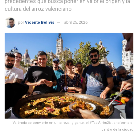
precedentes que busca poner en valor el origen y la
cultura del arroz valenciano
por
Vicente Bellvis
abril 25, 2026
Valéncia se convierte en un arrozal gigante: el #TastArròs26 transforma el
centro de la ciudad