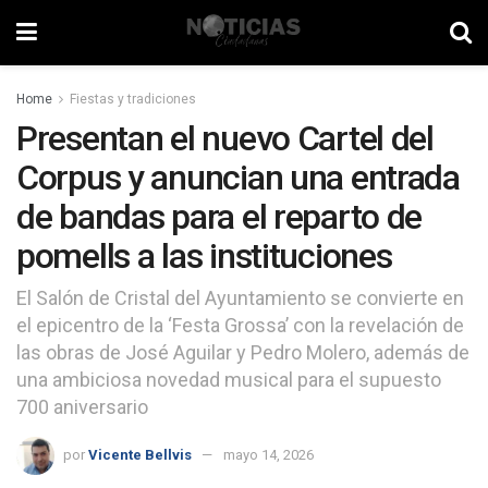
Home
Fiestas y tradiciones
Presentan el nuevo Cartel del
Corpus y anuncian una entrada
de bandas para el reparto de
pomells a las instituciones
El Salón de Cristal del Ayuntamiento se convierte en
el epicentro de la ‘Festa Grossa’ con la revelación de
las obras de José Aguilar y Pedro Molero, además de
una ambiciosa novedad musical para el supuesto
700 aniversario
por
Vicente Bellvis
mayo 14, 2026