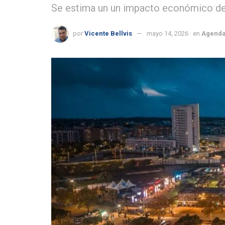
Se estima un un impacto económico de
por
Vicente Bellvis
mayo 14, 2026
en
Agend