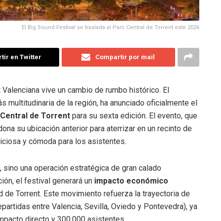
El Big Sound Festival se traslada al Parc Central de Torrent este 2026
ir en Twitter
Compartir por mail
 Valenciana vive un cambio de rumbo histórico.
El
s multitudinaria de la región, ha anunciado oficialmente el
Central de Torrent
para su sexta edición
.
El evento, que
dona su ubicación anterior para aterrizar en un recinto de
iciosa y cómoda para los asistentes
.
 sino una operación estratégica de gran calado
ión, el festival generará un
impacto económico
d de Torrent
.
Este movimiento refuerza la trayectoria de
epartidas entre Valencia, Sevilla, Oviedo y Pontevedra), ya
mpacto directo y 300.000 asistentes
.