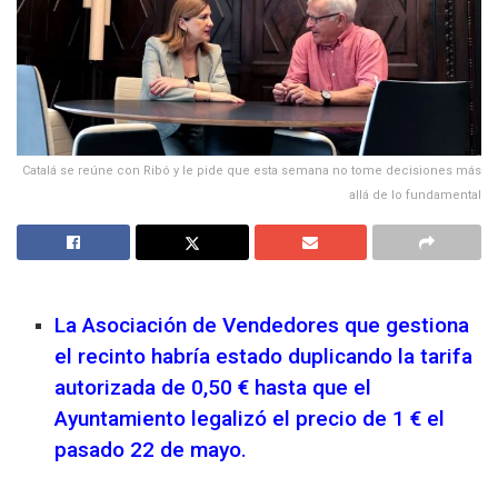
Catalá se reúne con Ribó y le pide que esta semana no tome decisiones más
allá de lo fundamental
La Asociación de Vendedores que gestiona
el recinto habría estado duplicando la tarifa
autorizada de 0,50 € hasta que el
Ayuntamiento legalizó el precio de 1 € el
pasado 22 de mayo.