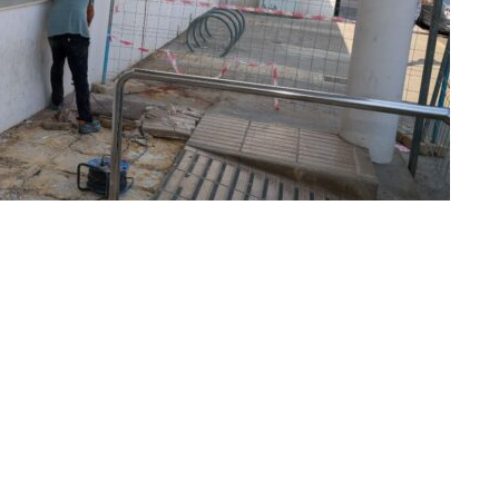
Torrent moderniza el Mercat de Sant Gregori en su 70 aniversario
ir en Twitter
Compartir por mail
sformación definitiva con el inicio de las obras que
el 70 aniversario desde su construcción en 1955. Esta
ovación integral que comenzó con la creación de l’Espai
ón de la zona de venta tradicional.