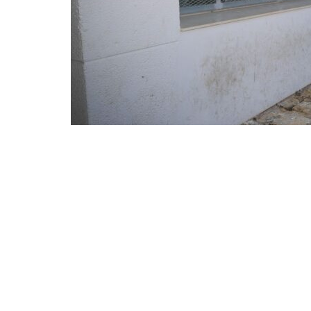
Compartir en Facebook
Compart
El Mercado Sant Gregori de Torrent afronta su tran
completarán su modernización, coincidiendo con 
intervención marca el cierre de un proceso de ren
Sant Gregori, y que ahora se centra en la adecuaci