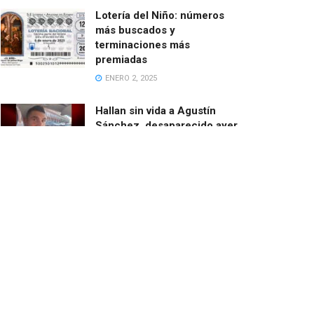
Lotería del Niño: números
más buscados y
terminaciones más
premiadas
ENERO 2, 2025
Hallan sin vida a Agustín
Sánchez, desaparecido ayer
cuando salía en bici desde
Catarroja
MARZO 13, 2025
El ayuntamiento de Paiporta
demoniza las ayudas de la
Fundación de Amancio
Ortega
FEBRERO 24, 2025
El barranco del Poyo con