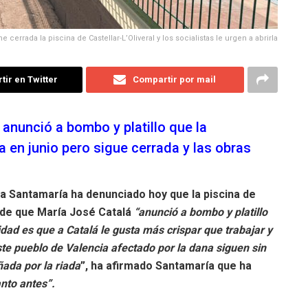
e cerrada la piscina de Castellar-L’Oliveral y los socialistas le urgen a abrirla
ir en Twitter
Compartir por mail
anunció a bombo y platillo que la
ía en junio pero sigue cerrada y las obras
rja Santamaría ha denunciado hoy que la piscina de
r de que María José Catalá
“anunció a bombo y platillo
lidad es que a Catalá le gusta más crispar que trabajar y
ste pueblo de Valencia afectado por la dana siguen sin
ñada por la riada
”, ha afirmado Santamaría que ha
anto antes”.