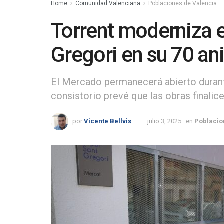
Home
Comunidad Valenciana
Poblaciones de Valencia
Torrent moderniza e
Gregori en su 70 an
El Mercado permanecerá abierto durante 
consistorio prevé que las obras finalic
por
Vicente Bellvis
julio 3, 2025
en
Poblacio