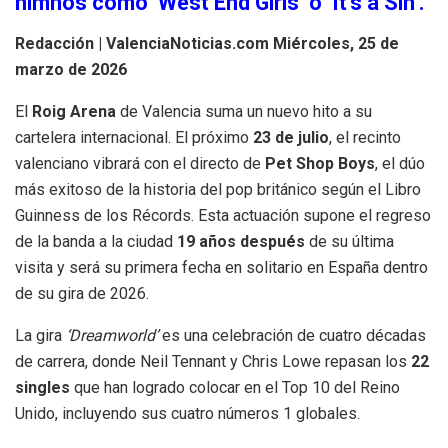
himnos como ‘West End Girls’ o ‘It’s a Sin’.
Redacción | ValenciaNoticias.com
Miércoles, 25 de
marzo de 2026
El
Roig Arena
de Valencia suma un nuevo hito a su
cartelera internacional. El próximo
23 de julio
, el recinto
valenciano vibrará con el directo de
Pet Shop Boys
, el dúo
más exitoso de la historia del pop británico según el Libro
Guinness de los Récords. Esta actuación supone el regreso
de la banda a la ciudad
19 años después
de su última
visita y será su primera fecha en solitario en España dentro
de su gira de 2026.
La gira
‘Dreamworld’
es una celebración de cuatro décadas
de carrera, donde Neil Tennant y Chris Lowe repasan los
22
singles
que han logrado colocar en el Top 10 del Reino
Unido, incluyendo sus cuatro números 1 globales.