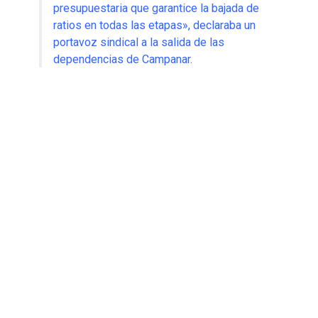
presupuestaria que garantice la bajada de
ratios en todas las etapas», declaraba un
portavoz sindical a la salida de las
dependencias de Campanar.
Los representantes de los trabajadores aseguran que
la
administración autonómica se escuda en los límites de
los presupuestos actuales para no aplicar las mejoras
retributivas que los docentes valencianos reclaman
para equipararse a la media nacional. Para los sindicatos, la
oferta de la Consellería es «puro maquillaje» que no
soluciona el problema de fondo del sistema educativo
público.
Caos circulatorio y cargas policiales en
Valencia
Mientras los líderes sindicales negociaban en el interior, en