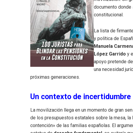
documento donde se
constitucional.
La lista de firmant
y política de Espa
Manuela Carmena,
López Garrido
y e
apoyo pretende dem
una necesidad jurí
próximas generaciones.
Un contexto de incertidumbre
La movilización llega en un momento de gran sensi
de los presupuestos estatales sobre la mesa, la
contención» de las familias españolas. El argumen