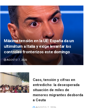
Máxima tensión en la UE: España da un
ultimátum a Italia y exige levantar los
controles fronterizos este domingo
AGOSTO 7, 2026
Caos, tensión y cifras en
entredicho: la desesperada
situación de miles de
menores migrantes desborda
a Ceuta
AGOSTO 7, 2026