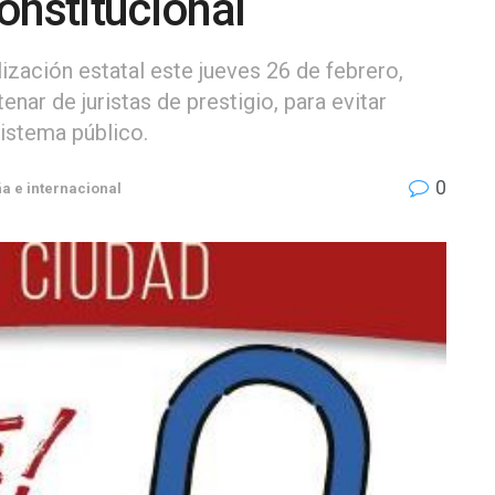
onstitucional
zación estatal este jueves 26 de febrero,
nar de juristas de prestigio, para evitar
sistema público.
0
a e internacional