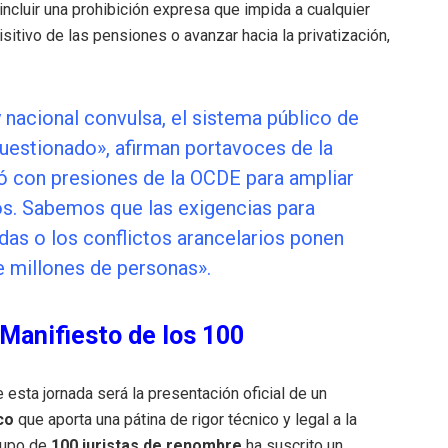
 incluir una prohibición expresa que impida a cualquier
isitivo de las pensiones o avanzar hacia la privatización,
y nacional convulsa, el sistema público de
estionado», afirman portavoces de la
ó con presiones de la OCDE para ampliar
ños. Sabemos que las exigencias para
idas o los conflictos arancelarios ponen
e millones de personas».
l Manifiesto de los 100
 esta jornada será la presentación oficial de un
co
que aporta una pátina de rigor técnico y legal a la
rupo de
100 juristas de renombre
ha suscrito un