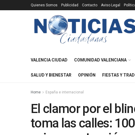
Quienes Somos
Publicidad
Contacto
Aviso Legal
Políti
VALENCIA CIUDAD
COMUNIDAD VALENCIANA
SALUD Y BIENESTAR
OPINIÓN
FIESTAS Y TRAD
Home
España e internacional
El clamor por el bli
toma las calles: 10