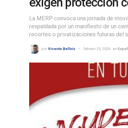
exigen protección c
La MERP convoca una jornada de movili
respaldada por un manifiesto de un cente
recortes o privatizaciones futuras del 
por
Vicente Bellvis
febrero 25, 2026
en
Españ