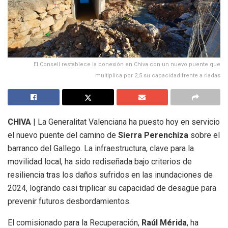
El Consell restablece la conexión en Chiva con un nuevo puente que
multiplica por 2,5 su capacidad frente a riadas
CHIVA
| La Generalitat Valenciana ha puesto hoy en servicio
el nuevo puente del camino de
Sierra Perenchiza
sobre el
barranco del Gallego. La infraestructura, clave para la
movilidad local, ha sido rediseñada bajo criterios de
resiliencia tras los daños sufridos en las inundaciones de
2024, logrando casi triplicar su capacidad de desagüe para
prevenir futuros desbordamientos.
El comisionado para la Recuperación,
Raúl Mérida
, ha