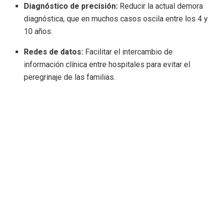
Diagnóstico de precisión:
Reducir la actual demora
diagnóstica, que en muchos casos oscila entre los 4 y
10 años.
Redes de datos:
Facilitar el intercambio de
información clínica entre hospitales para evitar el
peregrinaje de las familias.
Equidad terapéutica:
Fomentar el acceso a
tratamientos en un escenario donde el
95% de estas
patologías
carece de fármacos específicos.
«Trabajamos para que cada niño tenga
acceso a un diagnóstico rápido y
personalizado, independientemente de su
código postal», señalan desde FEDER,
subrayando que un abordaje temprano es
determinante para la calidad de vida del
menor.