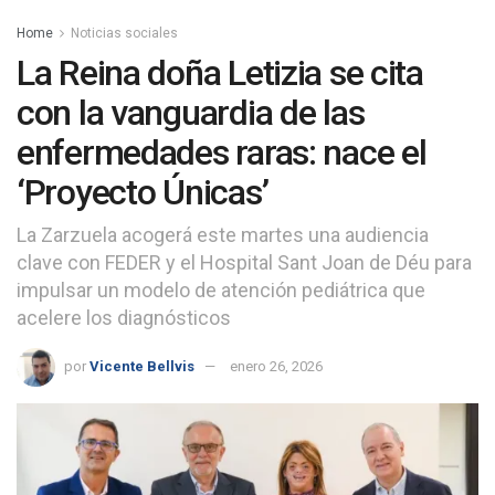
Home
Noticias sociales
La Reina doña Letizia se cita
con la vanguardia de las
enfermedades raras: nace el
‘Proyecto Únicas’
La Zarzuela acogerá este martes una audiencia
clave con FEDER y el Hospital Sant Joan de Déu para
impulsar un modelo de atención pediátrica que
acelere los diagnósticos
por
Vicente Bellvis
enero 26, 2026