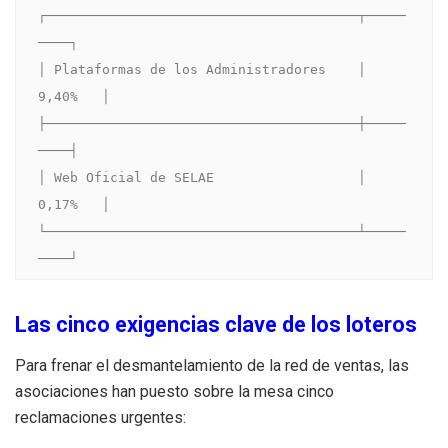
┌───────────────────────────────────────┬─────
────┐

│ Plataformas de los Administradores    │ 
9,40%   │

├───────────────────────────────────────┼─────
────┤

│ Web Oficial de SELAE                  │ 
0,17%   │

└───────────────────────────────────────┴─────
Las cinco exigencias clave de los loteros
Para frenar el desmantelamiento de la red de ventas, las
asociaciones han puesto sobre la mesa cinco
reclamaciones urgentes: