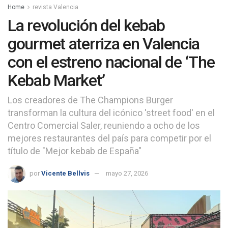
Home
revista Valencia
La revolución del kebab
gourmet aterriza en Valencia
con el estreno nacional de ‘The
Kebab Market’
Los creadores de The Champions Burger
transforman la cultura del icónico 'street food' en el
Centro Comercial Saler, reuniendo a ocho de los
mejores restaurantes del país para competir por el
título de "Mejor kebab de España"
por
Vicente Bellvis
mayo 27, 2026