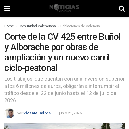
Home
Comunidad Valenciana
Poblaciones de Valencia
Corte de la CV-425 entre Buñol
y Alborache por obras de
ampliación y un nuevo carril
ciclo-peatonal
Los trabajos, que cuentan con una inversión superior
a los 6 millones de euros, obligarán a interrumpir el
tráfico desde el 22 de junio hasta el 12 de julio de
2026
por
Vicente Bellvis
junio 21, 2026