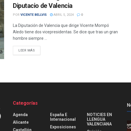
Diputacio de Valencia
POR
VICENTE BELLVIS
ABRIL 5, 2024
0
La Diputación de Valencia que dirige Vicente Mompó
Aledo tiene dos vicepresidentas. Se dice que tras un gran
hombre siempre ...
DETAILS
LEER MÁS
Categorías
N
Agenda
España E
NOTICIES EN
Internacional
LLENGUA
Alicante
VALENCIANA
Exposiciones
Castellón