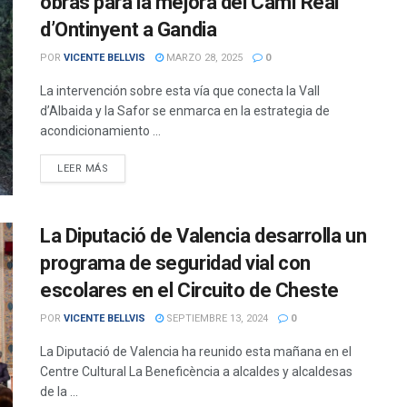
obras para la mejora del Camí Real
d’Ontinyent a Gandia
POR
VICENTE BELLVIS
MARZO 28, 2025
0
La intervención sobre esta vía que conecta la Vall
d’Albaida y la Safor se enmarca en la estrategia de
acondicionamiento ...
DETAILS
LEER MÁS
La Diputació de Valencia desarrolla un
programa de seguridad vial con
escolares en el Circuito de Cheste
POR
VICENTE BELLVIS
SEPTIEMBRE 13, 2024
0
La Diputació de Valencia ha reunido esta mañana en el
Centre Cultural La Beneficència a alcaldes y alcaldesas
de la ...