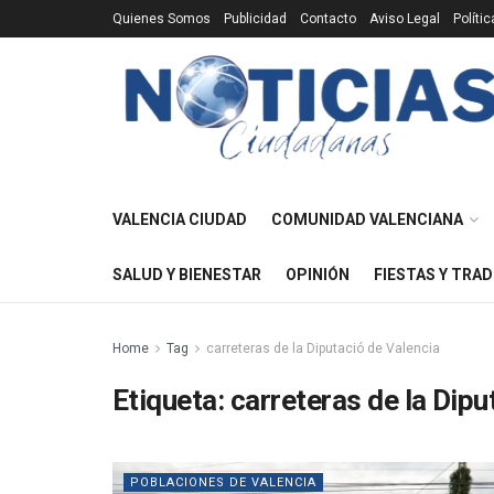
Quienes Somos
Publicidad
Contacto
Aviso Legal
Políti
VALENCIA CIUDAD
COMUNIDAD VALENCIANA
SALUD Y BIENESTAR
OPINIÓN
FIESTAS Y TRAD
Home
Tag
carreteras de la Diputació de Valencia
Etiqueta:
carreteras de la Dipu
POBLACIONES DE VALENCIA