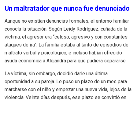
Un maltratador que nunca fue denunciado
Aunque no existían denuncias formales, el entorno familiar
conocía la situación. Según Leidy Rodríguez, cuñada de la
víctima, el agresor era “celoso, agresivo y con constantes
ataques de ira”. La familia estaba al tanto de episodios de
maltrato verbal y psicológico, e incluso habían ofrecido
ayuda económica a Alejandra para que pudiera separarse.
La víctima, sin embargo, decidió darle una última
oportunidad a su pareja. Le puso un plazo de un mes para
marcharse con el niño y empezar una nueva vida, lejos de la
violencia. Veinte días después, ese plazo se convirtió en
una cuenta atrás trágica.
“Mi suegra dormía con el móvil en la mano”
Leidy relata cómo la tensión en casa era tan constante que