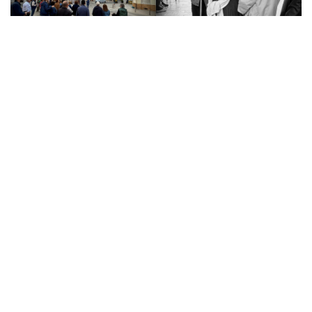
La ruta, que dio comienzo en el
Museu Comarcal de
l’Horta Sur
, ofreció mucho más que una simple visita
guiada. Los asistentes pudieron profundizar en la evolución
urbana y social de finales del siglo XIX y principios del XX,
descubriendo los detalles arquitectónicos que definieron el
modernismo en Torrent.
La clave del éxito de esta edición residió en su formato: