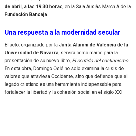
de abril, a las 19:30 horas
, en la Sala Ausiàs March A de la
Fundación Bancaja
.
Una respuesta a la modernidad secular
El acto, organizado por la
Junta Alumni de Valencia de la
Universidad de Navarra
, servirá como marco para la
presentación de su nuevo libro,
El sentido del cristianismo
.
En esta obra, Domingo Oslé no solo examina la crisis de
valores que atraviesa Occidente, sino que defiende que el
legado cristiano es una herramienta indispensable para
fortalecer la libertad y la cohesión social en el siglo XXI.
«El cristianismo no se reduce a su legado
histórico; constituye una fuente de valores
que enriquece nuestra identidad e ilumina
nuestro futuro», afirma el autor.