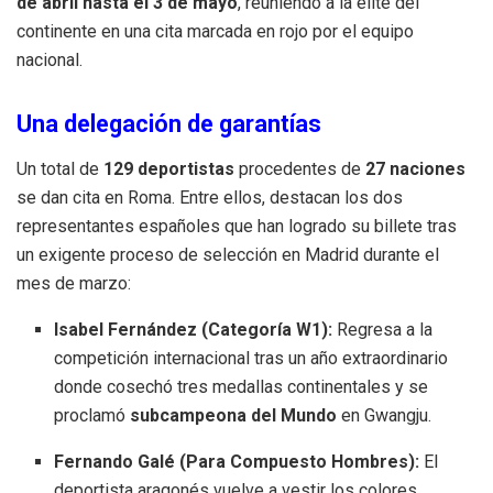
de abril hasta el 3 de mayo
, reuniendo a la élite del
continente en una cita marcada en rojo por el equipo
nacional
.
Una delegación de garantías
Un total de
129 deportistas
procedentes de
27 naciones
se dan cita en Roma
. Entre ellos, destacan los dos
representantes españoles que han logrado su billete tras
un exigente proceso de selección en Madrid durante el
mes de marzo:
Isabel Fernández (Categoría W1):
Regresa a la
competición internacional tras un año extraordinario
donde cosechó tres medallas continentales y se
proclamó
subcampeona del Mundo
en Gwangju
.
Fernando Galé (Para Compuesto Hombres):
El
deportista aragonés vuelve a vestir los colores