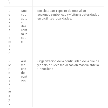
o
J
Nue
Bicicletadas, reparto de octavillas,
u
vos
acciones simbólicas y visitas a autoridades
e
acto
en distintas localidades.
v
s
e
des
s
cent
2
raliz
8
ado
m
s
a
y
o
V
Asa
Organización de la continuidad de la huelga
ie
mbl
y posible nueva movilización masiva ante la
r
eas
Conselleria.
n
de
e
cent
s
ros
2
9
m
a
y
o