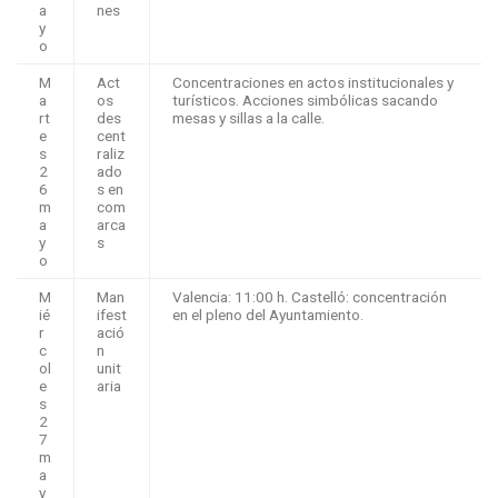
a
nes
y
o
M
Act
Concentraciones en actos institucionales y
a
os
turísticos. Acciones simbólicas sacando
rt
des
mesas y sillas a la calle.
e
cent
s
raliz
2
ado
6
s en
m
com
a
arca
y
s
o
M
Man
Valencia: 11:00 h. Castelló: concentración
ié
ifest
en el pleno del Ayuntamiento.
r
ació
c
n
ol
unit
e
aria
s
2
7
m
a
y