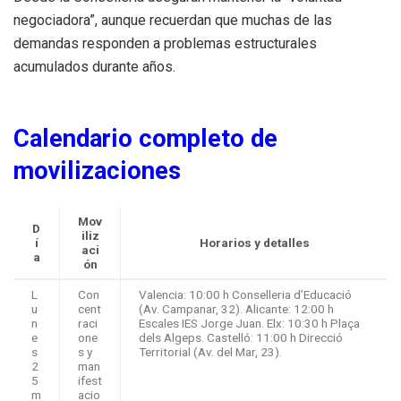
negociadora”, aunque recuerdan que muchas de las
demandas responden a problemas estructurales
acumulados durante años.
Calendario completo de
movilizaciones
Mov
D
iliz
í
Horarios y detalles
aci
a
ón
L
Con
Valencia: 10:00 h Conselleria d’Educació
u
cent
(Av. Campanar, 32). Alicante: 12:00 h
n
raci
Escales IES Jorge Juan. Elx: 10:30 h Plaça
e
one
dels Algeps. Castelló: 11:00 h Direcció
s
s y
Territorial (Av. del Mar, 23).
2
man
5
ifest
m
acio