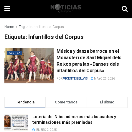
Home
Tag
Infantillos del Corpus
Etiqueta:
Infantillos del Corpus
Música y danza barroca en el
AGENDA
Monasteri de Sant Miquel dels
Reixos para las «Danses dels
infantillos del Corpus»
POR
VICENTE BELLVIS
MAYO 25, 2026
Tendencia
Comentarios
El último
Lotería del Niño: números más buscados y
terminaciones más premiadas
ENERO 2, 2025