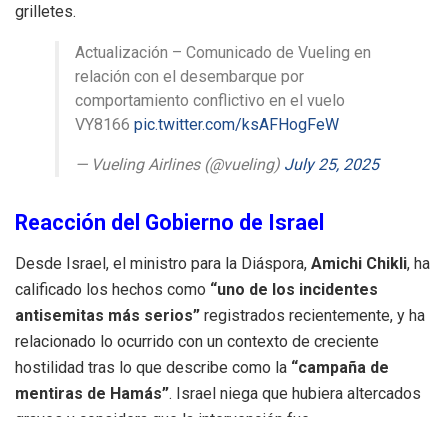
grilletes.
Actualización – Comunicado de Vueling en
relación con el desembarque por
comportamiento conflictivo en el vuelo
VY8166
pic.twitter.com/ksAFHogFeW
— Vueling Airlines (@vueling)
July 25, 2025
Reacción del Gobierno de Israel
Desde Israel, el ministro para la Diáspora,
Amichi Chikli
, ha
calificado los hechos como
“uno de los incidentes
antisemitas más serios”
registrados recientemente, y ha
relacionado lo ocurrido con un contexto de creciente
hostilidad tras lo que describe como la
“campaña de
mentiras de Hamás”
. Israel niega que hubiera altercados
graves y considera que la intervención fue
desproporcionada y discriminatoria
.