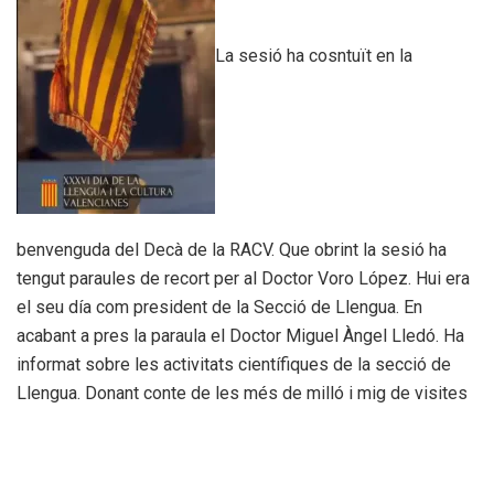
La sesió ha cosntuït en la
benvenguda del Decà de la RACV. Que obrint la sesió ha
tengut paraules de recort per al Doctor Voro López. Hui era
el seu día com president de la Secció de Llengua. En
acabant a pres la paraula el Doctor Miguel Àngel Lledó. Ha
informat sobre les activitats científiques de la secció de
Llengua. Donant conte de les més de milló i mig de visites
a les webs www.llenguavalenciana.com informant de les
noves incorporacions a la secció i els proyectes de la
mateixa. A continuació, el Doctor Òscar Rueda a disertat