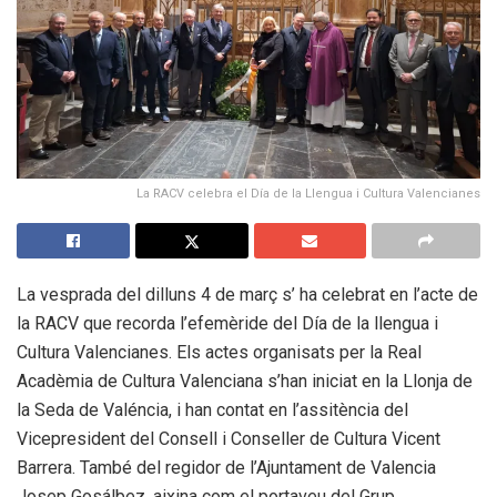
La RACV celebra el Día de la Llengua i Cultura Valencianes
La vesprada del dilluns 4 de març s’ ha celebrat en l’acte de
la RACV que recorda l’efemèride del Día de la llengua i
Cultura Valencianes. Els actes organisats per la Real
Acadèmia de Cultura Valenciana s’han iniciat en la Llonja de
la Seda de Valéncia, i han contat en l’assitència del
Vicepresident del Consell i Conseller de Cultura Vicent
Barrera. També del regidor de l’Ajuntament de Valencia
Josep Gosálbez, aixina com el portaveu del Grup