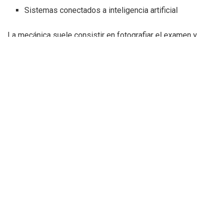
Sistemas conectados a inteligencia artificial
La mecánica suele consistir en fotografiar el examen y
enviar las preguntas a una IA o a una persona externa que
devuelve las respuestas en tiempo real.
Los móviles tendrán que estar
completamente apagados
Otra de las novedades importantes de este año es que los
teléfonos móviles deberán permanecer totalmente
apagados dentro del aula.
No servirá tenerlos en silencio ni en modo avión. Además:
Los móviles deberán guardarse dentro de mochilas o