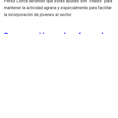
Pérez Llorca defendió que estas ayudas son “vitales” para
mantener la actividad agraria y especialmente para facilitar
la incorporación de jóvenes al sector.
Preocupación por la reforma de
la PAC
La Comisión Europea plantea simplificar la política agraria
mediante la integración en un mismo bloque presupuestario
de:
Las ayudas directas a agricultores.
Y los programas de desarrollo rural.
Una propuesta que ha generado preocupación en gran parte
del sector agrario europeo ante el temor a una reducción