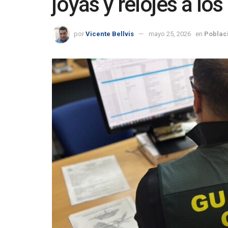
joyas y relojes a lo
por
Vicente Bellvis
mayo 25, 2026
en
Poblac