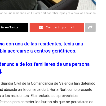
ador de una residencia en L'Horta Nort por robar joyas y relojes a los ancianos
ir en Twitter
Compartir por mail
cia con una de las residentes, tenía una
ibía acercarse a centros geriátricos
.
denuncia de los familiares de una persona
j
.
 Guardia Civil de la Comandancia de Valencia han detenido
dad ubicada en la comarca de L’Horta Nort como presunto
s a los residentes
.
El arrestado se aprovechaba
íctimas para cometer los hurtos sin que se percataran de