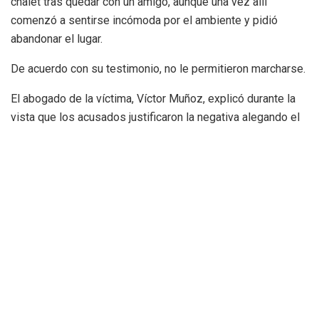
chalet tras quedar con un amigo, aunque una vez allí
comenzó a sentirse incómoda por el ambiente y pidió
abandonar el lugar.
De acuerdo con su testimonio, no le permitieron marcharse.
El abogado de la víctima, Víctor Muñoz, explicó durante la
vista que los acusados justificaron la negativa alegando el
toque de queda que seguía vigente en aquel momento
debido a las restricciones sanitarias.
“Le dijeron que no podían irse, excusándose en el toque de
queda”, señaló el letrado.
Perdió el conocimiento tras
beber una copa