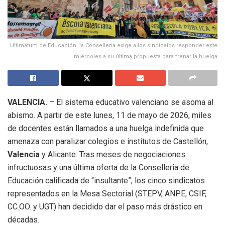
Ultimátum de Educación: la Conselleria exige a los sindicatos responder este
miércoles a su última propuesta para frenar la huelga
VALENCIA.
– El sistema educativo valenciano se asoma al
abismo. A partir de este lunes, 11 de mayo de 2026, miles
de docentes están llamados a una huelga indefinida que
amenaza con paralizar colegios e institutos de Castellón,
Valencia
y Alicante. Tras meses de negociaciones
infructuosas y una última oferta de la Conselleria de
Educación calificada de “insultante”, los cinco sindicatos
representados en la Mesa Sectorial (STEPV, ANPE, CSIF,
CC.OO. y UGT) han decidido dar el paso más drástico en
décadas.