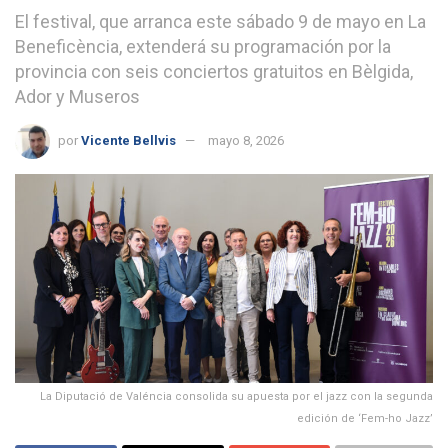
El festival, que arranca este sábado 9 de mayo en La
Beneficència, extenderá su programación por la
provincia con seis conciertos gratuitos en Bèlgida,
Ador y Museros
por
Vicente Bellvis
mayo 8, 2026
La Diputació de Valéncia consolida su apuesta por el jazz con la segunda
edición de ‘Fem-ho Jazz’