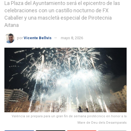
La Plaza del Ayuntamiento será el epicentro de las
celebraciones con un castillo nocturno de FX
Caballer y una mascletà especial de Pirotecnia
Aitana
por
Vicente Bellvis
mayo 8, 2026
Valéncia se prepara para un gran fin de semana pirotécnico en honor a la
Mare de Deu dels Desamparats