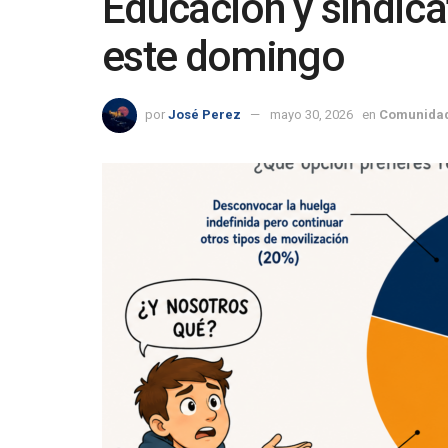
Educación y sindica
este domingo
por
José Perez
mayo 30, 2026
en
Comunidad