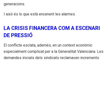
generacions.
I això és lo que està encenent les alarmes.
LA CRISIS FINANCERA COM A ESCENARI
DE PRESSIÓ
El conflicte esclata, ademés, en un context econòmic
especialment complicat per a la Generalitat Valenciana. Les
demandes inicials dels sindicats reclamaven increments
salarials importants per al professorat, mentres
l’administració autonòmica afronta una situació financera
molt delicada marcada per l’infrafinanciació històrica que
patix la Comunitat Valenciana.
Pero per a molts observadors, el verdader problema no és
només econòmic.